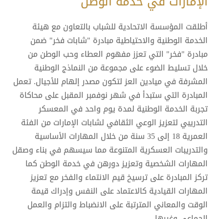
الإمارات في خدمة الوطن
أطلقت المؤسسة الاتحادية للشباب بالتعاون مع هيئة
الخدمة الوطنية والاحتياطية مبادرة "شابات فخر" ضمن
مبادرة "فخر" التي تعزز مفهوم العطاء وحب الوطن من
خلال تسليط الضوء على مجموعة من النماذج الوطنية
المشرفة في ميادين العز لتكون مصدر إلهام للأجيال. تعمل
المبادرة التي ستبدأ في شهر نوفمبر المقبل على محاكاة
تجربة الخدمة الوطنية لمدة يوم واحد في المعسكر
التدريبي لتعزيز الوعي الثقافي لشابات الإمارات من الفئة
العمرية 18 إلى 35 سنة من خلال المهارات الأساسية
والتدريبات العسكرية المتنوعة مما سيسهم في بناء وصقل
المهارات الشخصية وتعزيز دورهن في خدمة الوطن كما
تركز المبادرة على ترسيخ قيم الانتماء والفخر مع تعزيز
المهارات القيادية كالاعتماد على النفس وإدراك قيمة
الوقت والمعاني المترتبة على الانضباط والتزام والعمل
الجماعي وغيرها.