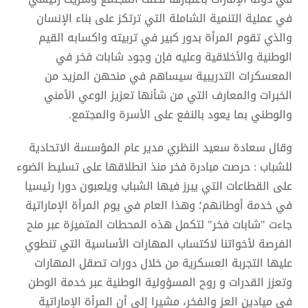
في عملية التنمية الشاملة التي ترتكز على بناء الإنسان
والذي تقوم المرأة بدور كبير في تربيته واكسابه القيم
الوطنية والأخلاقية وعليه فإن وجود شابات فخر في
المعسكرات التدريبية سيساهم في منحهن المزيد من
الخبرات والمعارف التي من شأنها تعزيز الوعي الأمني
والوطني بما يعود بالنفع على الأسرة والمجتمع.
وقال سعادة سعيد النظري مدير عام المؤسسة الاتحادية
للشباب : حرصت مبادرة فخر منذ انطلاقها على تسليط الضوء
على القطاعات التي يبرز فيها الشباب ويلعبون دورا رئيسيا
في خدمة أوطانهم؛ وهذا العام في يوم المرأة الإماراتية
جاءت "شابات فخر" لتكمل هذه المحطات المتميزة عبر منح
الفرصة لأخواتنا لاكتساب المهارات الأساسية التي تنطوي
عليها التجربة العسكرية من خلال دورات تصقل المهارات
وتعزز القدرات و روح المسؤولية الوطنية عبر خدمة الوطن
في ميادين العز والفخر، مشيرا إلى أن المرأة الإماراتية