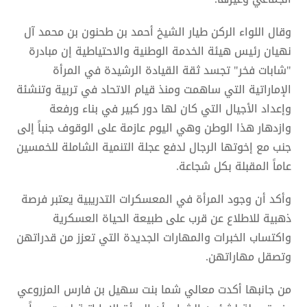
وقال اللواء الركن طيار الشيخ أحمد بن طحنون بن محمد آل
نهيان رئيس هيئة الخدمة الوطنية والاحتياطية إن مبادرة
"شابات فخر" تجسد ثقة القيادة الرشيدة في المرأة
الإماراتية التي ساهمت ومنذ قيام الاتحاد في تربية وتنشئة
وإعداد الأجيال التي كان لها دور كبير في بناء ورفعة
وازدهار هذا الوطن وهي اليوم عازمة على الوقوف جنباً إلى
جنب مع إخوتها الرجال لدفع عجلة التنمية الشاملة للخمسين
عاماً المقبلة بكل شجاعة.
وأكد أن وجود المرأة في المعسكرات التدريبية يعتبر فرصة
ذهبية للاطلاع عن قرب على طبيعة الحياة العسكرية
واكتساب الخبرات والمهارات الجديدة التي تعزز من قدراتهن
وتصقل مهاراتهن.
من جانبها أكدت معالي شما بنت سهيل بن فارس المزروعي