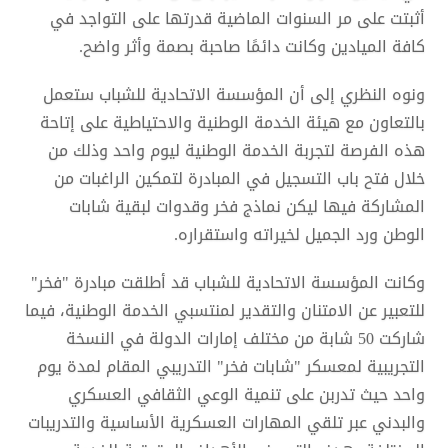
أثبتت على مر السنوات الماضية قدرتها على التواجد في
كافة الميادين وكانت دائمًا صاحبة بصمة وأثر واضح.
ونوه النظري إلى أن المؤسسة الاتحادية للشباب ستعمل
بالتعاون مع هيئة الخدمة الوطنية والاحتياطية على إتاحة
هذه الفرصة لتجربة الخدمة الوطنية ليوم واحد وذلك من
خلال فتح باب التسجيل في المبادرة لتمكين الراغبات من
المشاركة فيها ليكن نماذج فخر وقدوات لبقية شابات
الوطن ورد الجميل لخيراته واستقراره.
وكانت المؤسسة الاتحادية للشباب قد أطلقت مبادرة "فخر"
للتعبير عن الامتنان والتقدير لمنتسبي الخدمة الوطنية، فيما
شاركت 50 شابة من مختلف إمارات الدولة في النسخة
التجريبية لمعسكر "شابات فخر" التدريبي المقام لمدة يوم
واحد حيث تدربن على تنمية الوعي الثقافي العسكري
والبدني عبر تلقي المهارات العسكرية الأساسية والتدريبات