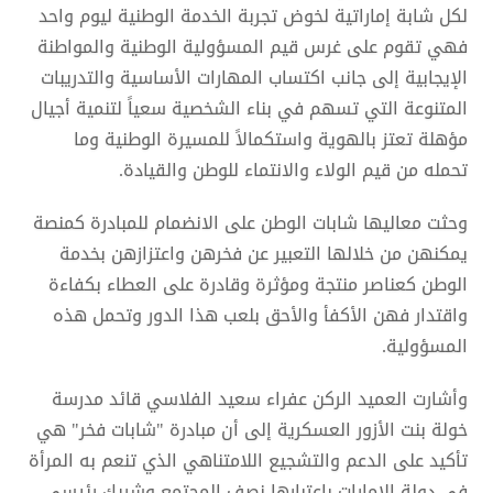
لكل شابة إماراتية لخوض تجربة الخدمة الوطنية ليوم واحد
فهي تقوم على غرس قيم المسؤولية الوطنية والمواطنة
الإيجابية إلى جانب اكتساب المهارات الأساسية والتدريبات
المتنوعة التي تسهم في بناء الشخصية سعياً لتنمية أجيال
مؤهلة تعتز بالهوية واستكمالاً للمسيرة الوطنية وما
تحمله من قيم الولاء والانتماء للوطن والقيادة.
وحثت معاليها شابات الوطن على الانضمام للمبادرة كمنصة
يمكنهن من خلالها التعبير عن فخرهن واعتزازهن بخدمة
الوطن كعناصر منتجة ومؤثرة وقادرة على العطاء بكفاءة
واقتدار فهن الأكفأ والأحق بلعب هذا الدور وتحمل هذه
المسؤولية.
وأشارت العميد الركن عفراء سعيد الفلاسي قائد مدرسة
خولة بنت الأزور العسكرية إلى أن مبادرة "شابات فخر" هي
تأكيد على الدعم والتشجيع اللامتناهي الذي تنعم به المرأة
في دولة الإمارات باعتبارها نصف المجتمع وشريك رئيسي