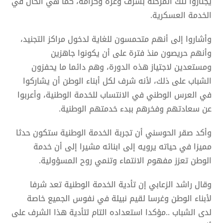
يجتازوا تلك المرحلة بشرف وعزة وكرامة، كما هي الحال في
الخدمة العسكرية.
وأشاروا إلى أنهم متحمسون للغاية لدخول مراكز التجنيد،
وأنهم حريصون منذ فترة على أن يكونوا جاهزين
ومستعدين لاجتياز هذه الدورة، وهم دائما ما يحفزون
الشباب على ذلك، لأنه شرف لكل أبناء الوطن أن يشاركوا
في العرس الوطني في الانتساب للخدمة الوطنية، وأعربوا
عن سعادتهم وفخرهم ببدء خدمتهم الوطنية.
وأكد صقر الحوسني أن تجربة الخدمة الوطنية ستكون حدثا
مميزا في حياته يرويه إلى ابنائه مشيرا إلى أن خدمة
الوطن تعزز مفهوم الانتماء وتنمي روح المسؤولية.
وقال راشد الزعابي إن تأدية الخدمة الوطنية تعد شرفا
لأبناء الوطن وغرسا لقيم نبيلة في نفوس الجميع خاصة
لدى الشباب ..مؤكدا استعداده التام لتأدية هذا الشرف على