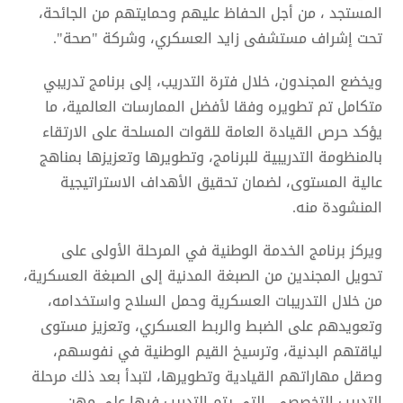
المستجد ، من أجل الحفاظ عليهم وحمايتهم من الجائحة،
تحت إشراف مستشفى زايد العسكري، وشركة "صحة".
ويخضع المجندون، خلال فترة التدريب، إلى برنامج تدريبي
متكامل تم تطويره وفقا لأفضل الممارسات العالمية، ما
يؤكد حرص القيادة العامة للقوات المسلحة على الارتقاء
بالمنظومة التدريبية للبرنامج، وتطويرها وتعزيزها بمناهج
عالية المستوى، لضمان تحقيق الأهداف الاستراتيجية
المنشودة منه.
ويركز برنامج الخدمة الوطنية في المرحلة الأولى على
تحويل المجندين من الصبغة المدنية إلى الصبغة العسكرية،
من خلال التدريبات العسكرية وحمل السلاح واستخدامه،
وتعويدهم على الضبط والربط العسكري، وتعزيز مستوى
لياقتهم البدنية، وترسيخ القيم الوطنية في نفوسهم،
وصقل مهاراتهم القيادية وتطويرها، لتبدأ بعد ذلك مرحلة
التدريب التخصصي، التي يتم التدريب فيها على مهن