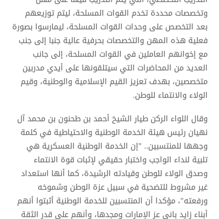
وتخصصات محددة تخدم القوات المسلحة، ليتم توزيعهم
بعد التخصص على وحدات القوات المسلحة، ليمارسوا بصورة
فعلية هذه المهن والتخصصات بحرفية عالية جنبا إلى جنب
مع إخوانهم العاملين في القوات المسلحة، إلى جانب
العديد من المحاضرات التي سيتلقونها على أيدي مدربين
متخصصين، بهدف تعزيز القيم الإسلامية والوطنية، وقيم
الولاء والانتماء للوطن.
وقال اللواء الركن طيار الشيخ أحمد بن طحنون بن محمد آل
نهيان رئيس هيئة الخدمة الوطنية والاحتياطية في كلمة
وجهها للمنتسبين.. "إن الخدمة الوطنية العسكرية هي
تلبية لنداء الواجب واختبار حقيقي لإثبات قوة الانتماء
وصدق الولاء للوطن وقيادته الرشيدة، كما أنها استعداد
غير مشروط للتضحية في سبيل عزة الوطن وشموخه
ورفعته"، مؤكدا أن المنتسبين للخدمة الوطنية أثبتوا أنهم
أبناء زايد باني عز الإمارات ومجدها، وأنهم على قدر الثقة