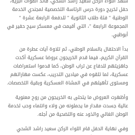
شهد اللواء الركن سعيد راشد الشحي، قائد القوات البرية،
حفل تخريج دورة حرس الرئاسة التخصصية لمجندي الخدمة
الوطنية " فئة طلاب الثانوية " للدفعة الرابعة عشرة "
المجموعة الرابعة "، التي أقيمت في معسكر سيح حفير في
أبوظبي.
بدأ الاحتفال بالسلام الوطني، ثم تلاوة آيات عطرة من
القرآن الكريم، فيما قدم الخريجون عروضا عسكرية أكدت
جاهزيتهم للدفاع عن تراب الوطن، كما قدموا استعراضات
عسكرية، لما تلقوه في ميادين التدريب، عكست مهاراتهم
ومستوى تأهيلهم في المشاة العسكرية وبقية التخصصات.
وأظهرت العروض ما يتحلى به الخريجون من روح معنوية
عالية جسدت مقدار ما يحملونه من ولاء وانتماء وحب لخدمة
الوطن الغالي والذود عنه والتضحية من أجله.
وفي نهاية الحفل قام اللواء الركن سعيد راشد الشحي